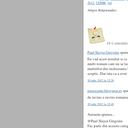
2012
,
UDMR
,
vot
Artigos Relacionados:
18 Comentár
Paul Slayer Grigoriu
spune
Eu vad acest rezultat si ca
multi romani care nu se las
martirilor din inchisoarea 
sceptic. Dar iata ca a avu
30 iulie 2012 la 15:28
pasescurte.blogspot.ro
spu
de invins a invins romania.
30 iulie 2012 la 15:49
Anonim spunea...
@Paul Slayer Grigoriu
Fac parte din aceasta categ