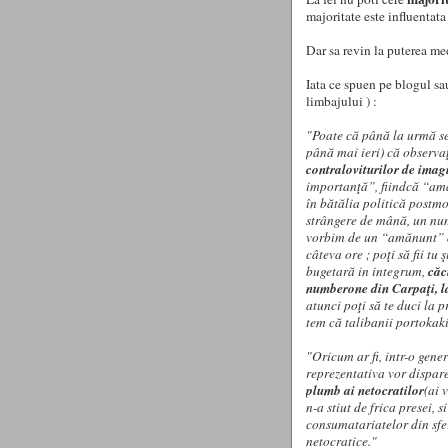
majoritate este influentata 
Dar sa revin la puterea me
Iata ce spuen pe blogul sa
limbajului ) :
"Poate că până la urmă se
până mai ieri) că observa
contraloviturilor de ima
importanţă”, fiindcă “amă
în bătălia politică postmo
strângere de mână, un num
vorbim de un “amănunt” aj
câteva ore ; poţi să fii tu 
bugetară in integrum,
căc
numberone din Carpaţi, la
atunci poţi să te duci la 
tem că talibanii portokak
"Oricum ar fi, intr-o gene
reprezentativa vor dispar
plumb ai netocratilor
(ai 
n-a stiut de frica presei, 
consumatariatelor din sfer
netocratice."