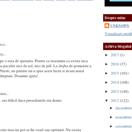
Despre mine
UNKNOWN
Vizualizați prof
ios:
Arhiva blogului
a...
2017
(1)
►
 pe o raza de speranta. Pentru ca inseamna ca exista inca
2016
(37)
►
a pacaliti nici de usl, nici de pdl. La slujba de pomenire a
Pitesti, un parinte mi-a spus acest lucru si m-am aratat
2015
(101)
►
t dreptate. Doamne ajuta!
2014
(108)
►
2013
(140)
►
nea...
 era dificil daca presedintele era demis
2012
(122)
▼
decembri
►
noiembri
►
octombri
►
orie insa nu pot sa fiu vesel sau optimist. Nu exista