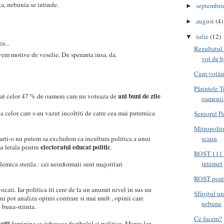
ta, nebunia se intinde.
septembri
►
august
(4)
►
iulie
(12)
▼
a...
Rezultatul
em motive de veselie. De speranta insa, da.
vot de b
Cum votăm
Părintele T
ani buni de zile
at celor 47 % de oameni care nu voteaza de
oamenii 
a celor care s-au vazut incoltiti de catre cea mai puternica
Seniorul P
Mitropolitu
arti-o nu putem sa excludem ca incultura politica a unui
scaun
electoratul educat politic
a letala pentru
.
ROST 111 -
internet
lemica sterila : cei neinformati sunt majoritari
ROST poate 
vocati. Iar politica iti cere de la un anumit nivel in sus un
Sfîrşitul u
i pot analiza opinii contrare si mai mult , opinii care
nebune
 buna-stiinta.
Ce facem?
atii
feminine sa iubeasca footbalul si politica. Marea lor