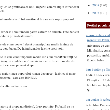
2008
(190)
►
gi 24 se profileaza ca noul imperiu care va lupta intr-adevar
ele.
2007
(121)
►
 miram de atacul informational la care este supus poporul
Postări popular
 serioasa ) emit uneori pareri extrem de ciudate. Este haos in
Un răspuns la scanda
ste in plina desfasurare.
mănăstirea Petru
estele ei nu poate fi decat o manipulare media inainte de
O aniversare cu cân
te zero barat. De la indignados la cine vreti voi...
Măi fraţilor, cumna
postacilor, am b
avea timp
sc la ziua cand imperiile media din afara vor
de
făcut o belea ...
imagini ciudate cu Romania in marile trusturi media din
enit sa ceara pamant si apa.
Să nu-l uităm pe Ni
a majoritatea poporului roman deoarece - la fel ca si mine -
Nichita Hristea Stăn
discerne - care este BINELE.
Ploieşti - d. 13 
Nichita sau feţel
ata alternative la rau.
Şt...
Cum votăm la refe
Să cîntărim. De ce 
atorie si propagandistica), Lynx promite. Probabil ca nu
demiterea lui Băs