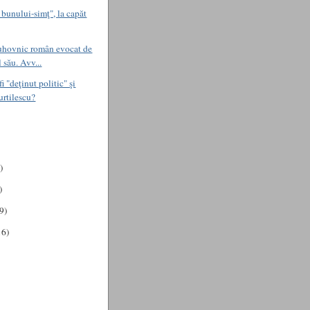
 bunului-simţ", la capăt
uhovnic român evocat de
 său. Avv...
fi "deţinut politic" şi
urtilescu?
)
)
(9)
16)