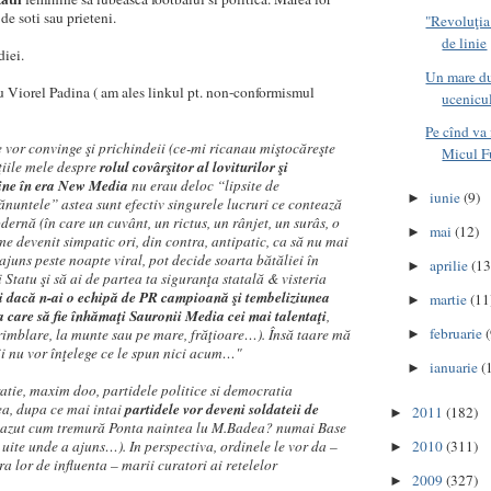
de soti sau prieteni.
"Revoluţia
de linie
diei.
Un mare d
u Viorel Padina ( am ales linkul pt. non-conformismul
ucenicul
Pe cînd va 
 vor convinge şi prichindeii (ce-mi ricanau miştocăreşte
Micul F
ţiile mele despre
rolul covârşitor al loviturilor şi
gine în era New Media
nu erau deloc “lipsite de
iunie
(9)
►
nuntele” astea sunt efectiv singurele lucruri ce contează
dernă (în care un cuvânt, un rictus, un rânjet, un surâs, o
mai
(12)
►
e devenit simpatic ori, din contra, antipatic, ca să nu mai
uns peste noapte viral, pot decide soarta bătăliei în
aprilie
(13
►
şi Statu şi să ai de partea ta siguranţa statală & visteria
i dacă n-ai o echipă de PR campioană şi tembeliziunea
martie
(11
►
 care să fie înhămaţi Sauronii Media cei mai talentaţi
,
februarie
primblare, la munte sau pe mare, frăţioare…). Însă taare mă
►
ii nu vor înţelege ce le spun nici acum…"
ianuarie
(
►
ratie, maxim doo, partidele politice si democratia
ea, dupa ce mai intai
partidele vor deveni soldateii de
2011
(182)
►
vazut cum tremură Ponta naintea lu M.Badea? numai Base
2010
(311)
si uite unde a ajuns…). In perspectiva, ordinele le vor da –
►
a lor de influenta – marii curatori ai retelelor
2009
(327)
►