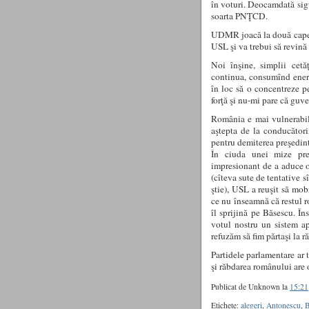
în voturi. Deocamdată sigur
soarta PNŢCD.
UDMR joacă la două capete,
USL şi va trebui să revină
Noi înşine, simplii cetă
continua, consumînd energi
în loc să o concentreze p
forţă şi nu-mi pare că guve
România e mai vulnerabilă
aştepta de la conducători
pentru demiterea preşedint
În ciuda unei mize pre
impresionant de a aduce o
(cîteva sute de tentative s
ştie), USL a reuşit să mob
ce nu înseamnă că restul r
îl sprijină pe Băsescu. Î
votul nostru un sistem a
refuzăm să fim părtaşi la r
Partidele parlamentare ar t
şi răbdarea românului are 
Publicat de Unknown
la
15:21
Etichete:
alegeri
,
Antonescu
,
B