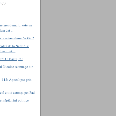
e
(3)
 referendumului este un
lam dat ...
 la referendum? Votăm?
eofan de la Nera: "Pe
bucuriei ...
etru C. Baciu, 90
l Nicolae se retrage din
 112: Apocalipsa prin
fi citită acum şi pe iPad
nei săptămîni politice