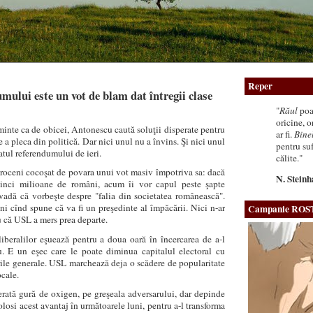
Reper
mului este un vot de blam dat întregii clase
"
Răul
poat
oricine, o
inte ca de obicei, Antonescu caută soluţii disperate pentru
ar fi.
Bine
 a pleca din politică. Dar nici unul nu a învins. Şi nici unul
pentru sufl
tatul referendumului de ieri.
călite."
troceni cocoşat de povara unui vot masiv împotriva sa: dacă
N. Steinh
cinci milioane de români, acum îi vor capul peste şapte
vadă că vorbeşte despre "falia din societatea românească".
i cînd spune că va fi un preşedinte al împăcării. Nici n-ar
Campanie ROS
ru că USL a mers prea departe.
i liberalilor eşuează pentru a doua oară în încercarea de a-l
. E un eşec care le poate diminua capitalul electoral cu
le generale. USL marchează deja o scădere de popularitate
ocale.
ată gură de oxigen, pe greşeala adversarului, dar depinde
olosi acest avantaj în următoarele luni, pentru a-l transforma