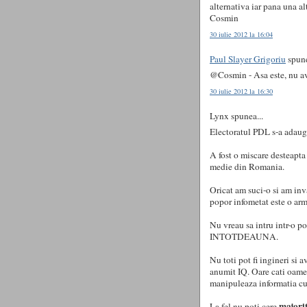
alternativa iar pana una al
Cosmin
30 iulie 2012 la 16:04
Paul Slayer Grigoriu
spune
@Cosmin - Asa este, nu av
30 iulie 2012 la 16:30
Lynx spunea...
Electoratul PDL s-a adaug
A fost o miscare desteapta 
medie din Romania.
Oricat am suci-o si am inv
popor infometat este o arm
Nu vreau sa intru intr-o po
INTOTDEAUNA.
Nu toti pot fi ingineri si a
anumit IQ. Oare cati oamen
manipuleaza informatia cu
majorit
La fel nu poti cere