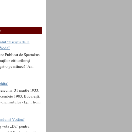
e
lul "fasciştii de la
 Vodă"
tec Publicat de Spartakus
ţilor, cititorilor şi
ăgat-o pe mânecă! Am
chita!
escu , n. 31 martie 1933,
decembrie 1983, Bucureşti.
e diamantului - Ep. 1 from
rendum? Votăm?
aş vota „Da” pentru
escu? # Pentru că susţine