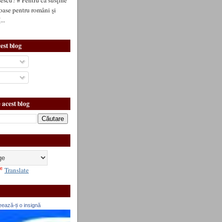
oase pentru români şi
..
est blog
 acest blog
Translate
ează-ți o insignă