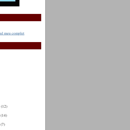
ilul meu complet
e
(12)
e
(14)
e
(7)