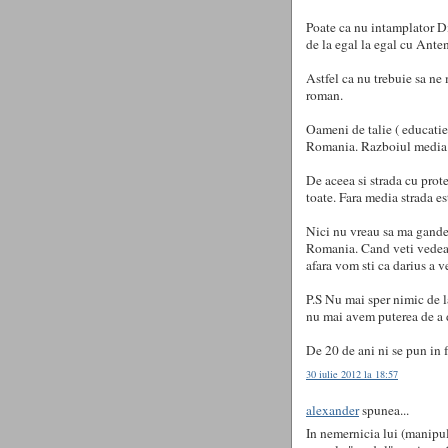
Poate ca nu intamplator Di
de la egal la egal cu Anten
Astfel ca nu trebuie sa ne
roman.
Oameni de talie ( educatie
Romania. Razboiul media e
De aceea si strada cu prot
toate. Fara media strada es
Nici nu vreau sa ma gande
Romania. Cand veti vedea 
afara vom sti ca darius a v
P.S Nu mai sper nimic de l
nu mai avem puterea de a 
De 20 de ani ni se pun in f
30 iulie 2012 la 18:57
alexander
spunea...
In nemernicia lui (manipul