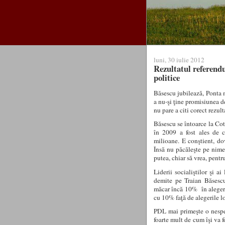
luni, 30 iulie 2012
Rezultatul referendu
politice
Băsescu jubilează, Ponta m
a nu-şi ţine promisiunea de
nu pare a citi corect rezul
Băsescu se întoarce la Co
în 2009 a fost ales de 
milioane. E conştient, do
Însă nu păcăleşte pe nimen
putea, chiar să vrea, pent
Liderii socialiştilor şi a
demite pe Traian Băsescu
măcar încă 10% în alegeri
cu 10% faţă de alegerile l
PDL mai primeşte o nesper
foarte mult de cum îşi va f