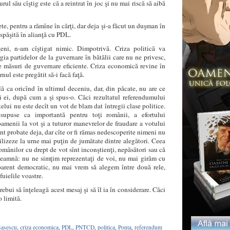
ul său cîştig este că a reintrat în joc şi nu mai riscă să aibă
 pentru a rămîne în cărţi, dar deja şi-a făcut un duşman în
 spăşită în alianţă cu PDL.
ţeni, n-am cîştigat nimic. Dimpotrivă. Criza politică va
a partidelor de la guvernare în bătălii care nu ne privesc,
e măsuri de guvernare eficiente. Criza economică revine în
rnul este pregătit să-i facă faţă.
 ca oricînd în ultimul deceniu, dar, din păcate, nu are ce
i ei, după cum a şi spus-o. Căci rezultatul referendumului
elui nu este decît un vot de blam dat întregii clase politice.
supuse ca importantă pentru toţi românii, a efortului
amenii la vot şi a tuturor manevrelor de fraudare a votului
înt probate deja, dar cîte or fi rămas nedescoperite nimeni nu
ilizeze la urne mai puţin de jumătate dintre alegători. Ceea
omânilor cu drept de vot sînt inconştienţi, nepăsători sau că
nseamnă: nu ne simţim reprezentaţi de voi, nu mai girăm cu
parent democratic, nu mai vrem să alegem între două rele,
ăfuielile voastre.
rebui să înţeleagă acest mesaj şi să îl ia în considerare. Căci
o limită.
asescu
,
criza economica
,
PDL
,
PNTCD
,
politica
,
Ponta
,
referendum