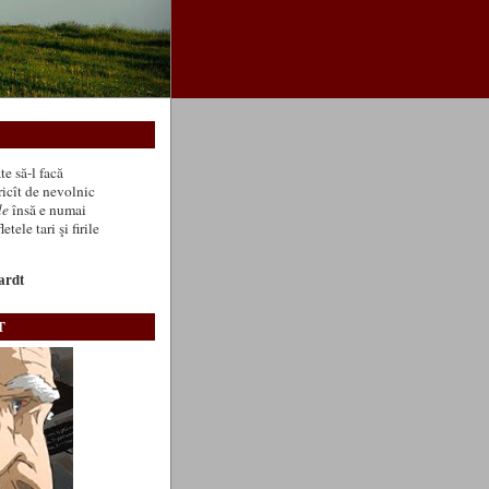
e să-l facă
ricît de nevolnic
le
însă e numai
etele tari şi firile
ardt
T