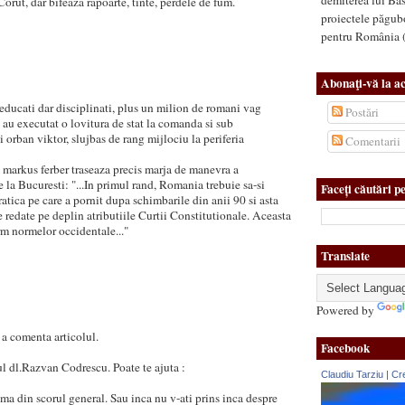
orut, dar bifeaza rapoarte, tinte, perdele de fum.
proiectele păgub
pentru România (.
Abonaţi-vă la ac
educati dar disciplinati, plus un milion de romani vag
Postări
i au executat o lovitura de stat la comanda si sub
orban viktor, slujbas de rang mijlociu la periferia
Comentarii
markus ferber traseaza precis marja de manevra a
 la Bucuresti: "...In primul rand, Romania trebuie sa-si
Faceți căutări pe
tica pe care a pornit dupa schimbarile din anii 90 si asta
e redate pe deplin atributiile Curtii Constitutionale. Aceasta
rm normelor occidentale..."
Translate
Powered by
 a comenta articolul.
Facebook
ul dl.Razvan Codrescu. Poate te ajuta :
Claudiu Tarziu
|
Cre
ima din scorul general. Sau inca nu v-ati prins inca despre