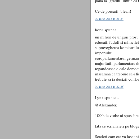
pana la "gradul" unuia ca C
Ce de porcarii..bleah!
30 iulie 2012 la 21:34
horia spunea...
un milion de unguri prost 
educati, fuduli si mimetic
supravegherea komisarului 
imperiului.
europarlamentarul german 
majoritatii parlamentare de
regandeasca o cale democra
inseamna ca trebuie sa-i fi
trebuie sa ia decizii confo
30 iulie 2012 la 22:25
Lynx spunea...
@Alexander,
1000 de vorbe ai spus fara
Iata ce scriam ieri pe blog
Scadeti cam cat va lasa in