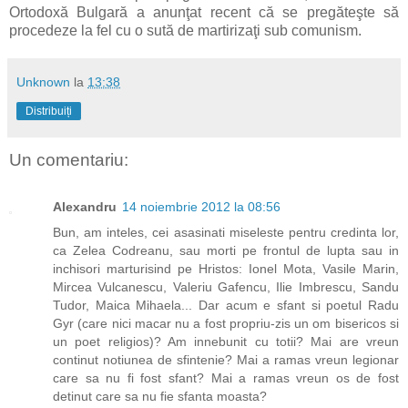
Ortodoxă Bulgară a anunţat recent că se pregăteşte să
procedeze la fel cu o sută de martirizaţi sub comunism.
Unknown
la
13:38
Distribuiți
Un comentariu:
Alexandru
14 noiembrie 2012 la 08:56
Bun, am inteles, cei asasinati miseleste pentru credinta lor,
ca Zelea Codreanu, sau morti pe frontul de lupta sau in
inchisori marturisind pe Hristos: Ionel Mota, Vasile Marin,
Mircea Vulcanescu, Valeriu Gafencu, Ilie Imbrescu, Sandu
Tudor, Maica Mihaela... Dar acum e sfant si poetul Radu
Gyr (care nici macar nu a fost propriu-zis un om bisericos si
un poet religios)? Am innebunit cu totii? Mai are vreun
continut notiunea de sfintenie? Mai a ramas vreun legionar
care sa nu fi fost sfant? Mai a ramas vreun os de fost
detinut care sa nu fie sfanta moasta?