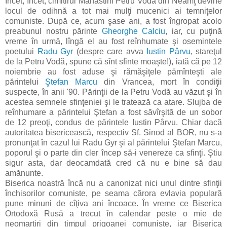
Încet, încet, cimitirul Mănăstirii Petru Vodă din Neamţ devine
locul de odihnă a tot mai mulţi mucenici ai temniţelor
comuniste. După ce, acum şase ani, a fost îngropat acolo
preabunul nostru părinte
Gheorghe Calciu
, iar, cu puţină
vreme în urmă, lîngă el au fost reînhumate şi osemintele
poetului
Radu Gyr
(despre care avva
Iustin Pârvu
, stareţul
de la Petru Vodă, spune că sînt sfinte moaşte!), iată că pe 12
noiembrie au fost aduse şi rămăşiţele pămînteşti ale
părintelui
Ştefan Marcu
din Vrancea, mort în condiţii
suspecte, în anii '90. Părinţii de la Petru Vodă au văzut şi în
acestea semnele sfinţeniei şi le tratează ca atare. Slujba de
reînhumare a părintelui Ştefan a fost săvîrşită de un sobor
de 12 preoţi, condus de părintele Iustin Pârvu. Chiar dacă
autoritatea bisericească, respectiv Sf. Sinod al BOR, nu s-a
pronunţat în cazul lui Radu Gyr şi al părintelui Ştefan Marcu,
poporul şi o parte din cler încep să-i venereze ca sfinţi. Ştiu
sigur asta, dar deocamdată cred că nu e bine să dau
amănunte.
Biserica noastră încă nu a canonizat nici unul dintre sfinţii
închisorilor comuniste, pe seama cărora evlavia populară
pune minuni de cîţiva ani încoace. În vreme ce Biserica
Ortodoxă Rusă a trecut în calendar peste o mie de
neomartiri din timpul prigoanei comuniste, iar Biserica